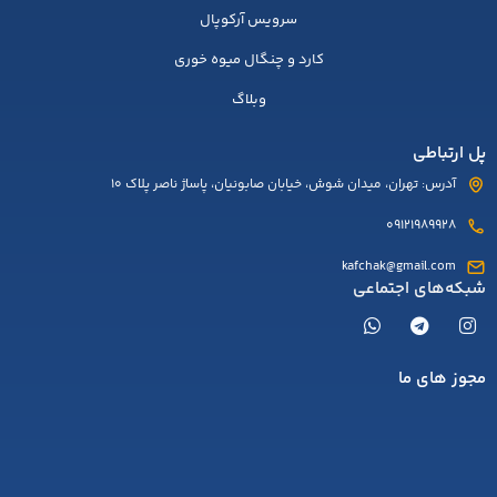
سرویس آرکوپال
کارد و چنگال میوه خوری
وبلاگ
پل ارتباطی
آدرس: تهران، میدان شوش، خیابان صابونیان، پاساژ ناصر پلاک 10
09121989928
kafchak@gmail.com
شبکه‌های اجتماعی
مجوز های ما