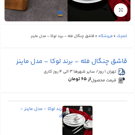
بزرگنمایی تصویر
کفچک
»
فروشگاه
»
قاشق چنگال فله – برند لوکا – مدل ماینز
قاشق چنگال فله – برند لوکا – مدل ماینز
تهران 1 روز/ سایر شهرها ۳ الی ۴ روز کاری
از
۶۵
تومان
قیمت محصول
قاشق و چنگال برند لوکا - مدل ماینز -
استیل مات و براق
موجود در انبار