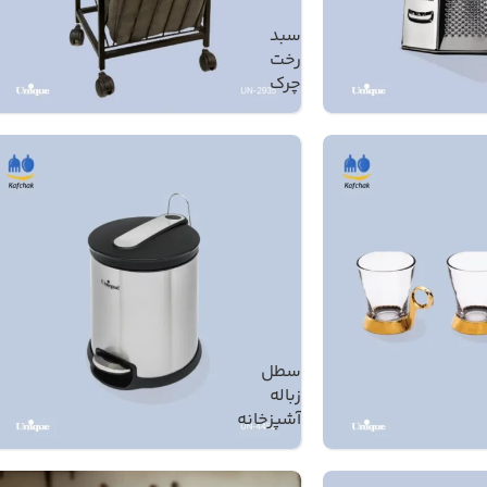
سبد
رخت
چرک
سطل
زباله
آشپزخانه