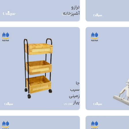
ترازو
آشپزخانه
جا
سیب
زمینی
پیاز