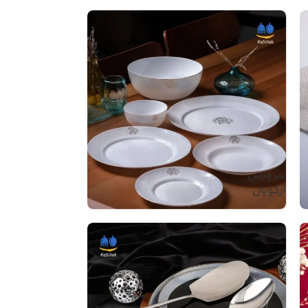
سرویس
آرکوپال