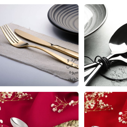
کارد و
چنگال
میوه
خوری