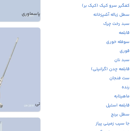
کفگیر سرو کیک (کیک بر)
پاسماوری
سطل زباله آشپزخانه
سبد رخت چرک
قابلمه
سوفله خوری
قوری
سبد نان
قابلمه چدن (گرانیتی)
ست فنجان
رنده
ماهیتابه
تی
قابلمه استیل
سطل برنج
جا سیب زمینی پیاز