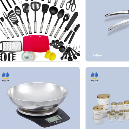
ابزار
آشپزخانه