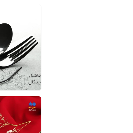
قاشق
چنگال