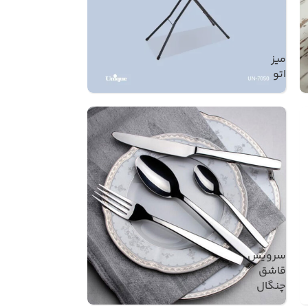
میز
اتو
سرویس
قاشق
چنگال