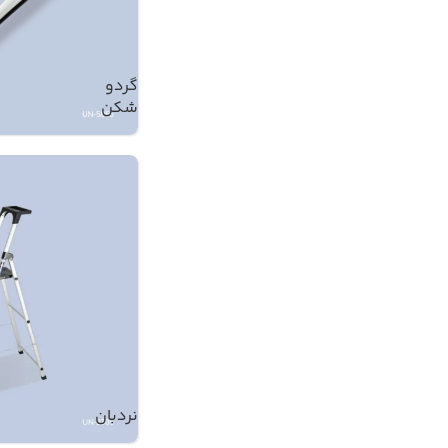
گردو
شکن
نردبان