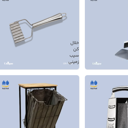
خلال
کن
سیب
زمینی