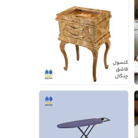
کنسول
قاشق
چنگال