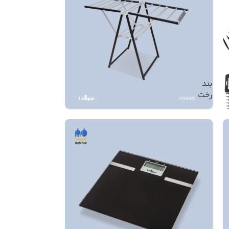
بند
رخت