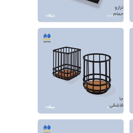
ترازو
حمام
جا
قاشقی