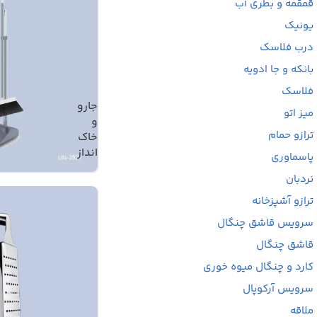
قمقمه و بطری آب
یونیک
درب فلاسک
بانکه و جا ادویه
فلاسک
جارو
میز اتو
و
ترازو حمام
خاک
انداز
پاسماوری
نردبان
ترازو آشپزخانه
سرویس قاشق چنگال
قاشق چنگال
کارد و چنگال میوه خوری
سرویس آرکوپال
ملاقه