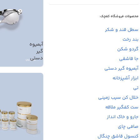
محصولات فروشگاه کفچک:
سطل قند و شکر
بند رخت
آبمیوه
گردو شکن
گیر
دستی
جا قاشقی
آبمیوه گیر دستی
ابزار آشپزخانه
تی
خلال کن سیب زمینی
ست کفگیر ملاقه
جارو و خاک انداز
صافی چای
کنسول قاشق چنگال