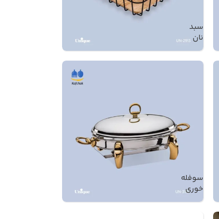
سبد
نان
سوفله
خوری