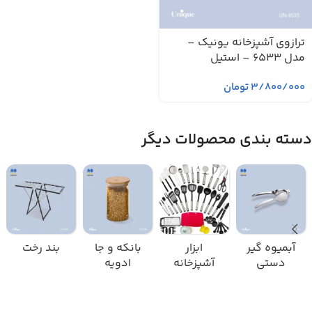
ترازوی آشپزخانه یونیک –
مدل 6533 – استیل
۳/۸۰۰/۰۰۰
تومان
دسته بندی محصولات دیگر
آبمیوه گیر
ابزار
بانکه و جا
بند رخت
دستی
آشپزخانه
ادویه