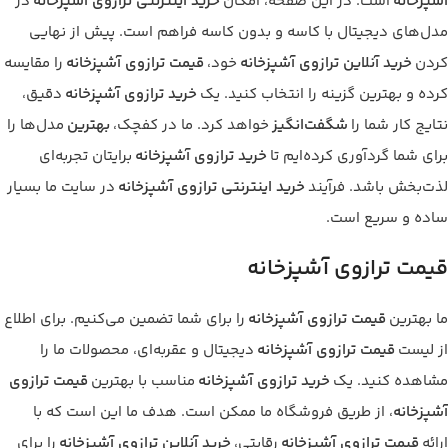
آشپزخانه
است. در این صفحه، امکان
خرید اینترنتی ترازوی آشپزخانه
در
مدل‌های دیجیتال با کاسه و بدون کاسه فراهم است. پیش از نهایی
کردن
خرید آنلاین ترازوی آشپزخانه
خود،
قیمت ترازوی آشپزخانه
را مقایسه
کرده و بهترین گزینه را انتخاب کنید. یک
خرید ترازوی آشپزخانه
دقیق،
نتایج کار شما را
شگفت‌انگیز
خواهد کرد. ما در کفچک،
بهترین
مدل‌ها را
برای شما گردآوری کرده‌ایم تا
خرید ترازوی آشپزخانه
برایتان تجربه‌ای
لذت‌بخش باشد. فرآیند
خرید اینترنتی ترازوی آشپزخانه
در سایت ما بسیار
ساده و سریع است.
قیمت ترازوی آشپزخانه
ما بهترین
قیمت ترازوی آشپزخانه
را برای شما تضمین می‌کنیم. برای اطلاع
از لیست
قیمت ترازوی آشپزخانه
دیجیتال و عقربه‌ای، محصولات ما را
مشاهده کنید. یک
خرید ترازوی آشپزخانه
مناسب با بهترین
قیمت ترازوی
آشپزخانه
، از طریق فروشگاه ما ممکن است. هدف ما این است که با
ارائه
قیمت ترازوی آشپزخانه
رقابتی،
خرید آنلاین ترازوی آشپزخانه
را برای