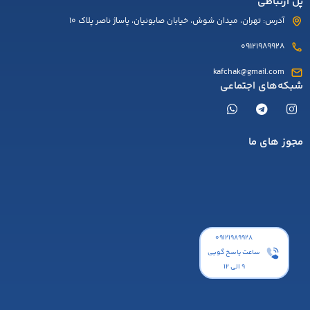
پل ارتباطی
آدرس: تهران، میدان شوش، خیابان صابونیان، پاساژ ناصر پلاک 10
09121989928
kafchak@gmail.com
شبکه‌های اجتماعی
مجوز های ما
۰۹۱۲۱۹۸۹۹۲۸
ساعت پاسخ گویی
9 الی 12
کارد و
چنگال