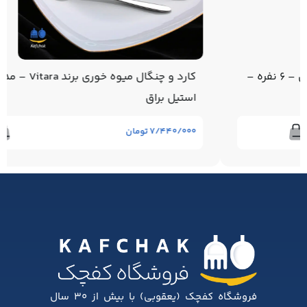
کارد و چنگال میوه خوری برند Vitara – مدل دونا –
استیل براق
۷/۴۴۰/۰۰۰
تومان
فروشگاه کفچک (یعقوبی) با بیش از ۳۰ سال