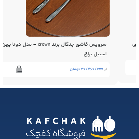
سرویس قاشق چنگال برند crown – مدل دونا پهن –
استیل براق
از
۳۰/۷۶۰/۰۰۰
تومان