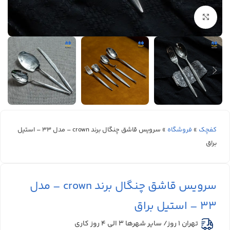
بزرگنمایی تصویر
کفچک
»
فروشگاه
»
سرویس قاشق چنگال برند crown – مدل 33 – استیل
براق
سرویس قاشق چنگال برند crown – مدل
33 – استیل براق
تهران 1 روز/ سایر شهرها ۳ الی ۴ روز کاری