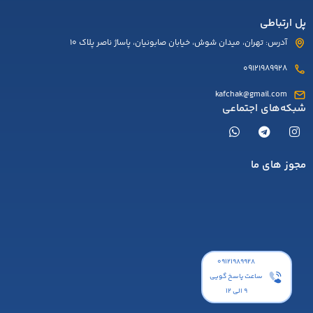
پل ارتباطی
آدرس: تهران، میدان شوش، خیابان صابونیان، پاساژ ناصر پلاک 10
09121989928
kafchak@gmail.com
شبکه‌های اجتماعی
مجوز های ما
۰۹۱۲۱۹۸۹۹۲۸
ساعت پاسخ گویی
9 الی 12