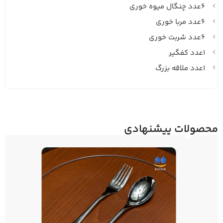
۶عدد چنگال میوه خوری
۶عدد مربا خوری
۶عدد شربت خوری
۱عدد کفگیر
۱عدد ملاقه بزرگ
محصولات پیشنهادی