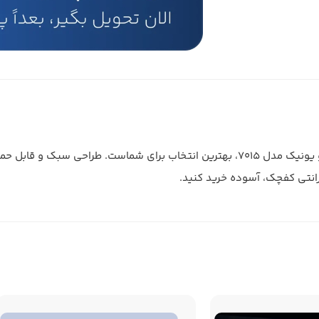
به دنبال یک میز اتو نشسته با کیفیت و جمع و جور هستید؟ میز اتو یونیک مدل 7015، بهترین انتخاب