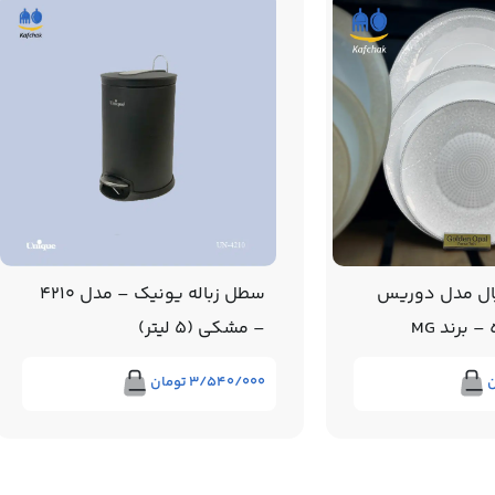
ال مدل دوریس
سطل زباله یونیک – مدل 4210
– مشکی (5 لیتر)
ن
۳/۵۴۰/۰۰۰
تومان