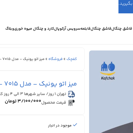
اشق چنگال
قاشق چنگال
قابلمه
سرویس آرکوپال
کارد و چنگال میوه خوری
وبلاگ
کفچک
»
فروشگاه
»
میز اتو یونیک – مدل 7015 – نشسته
میز اتو یونیک – مدل 7015 – نشسته
تهران 1 روز/ سایر شهرها ۳ الی ۴ روز کاری
۳/۱۰۰/۰۰۰
تومان
قیمت محصول
موجود در انبار