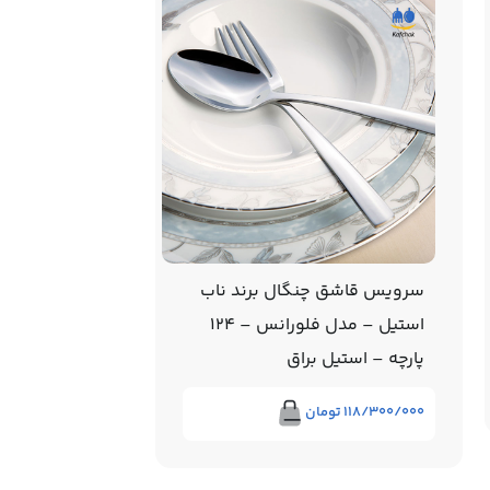
سرویس قاشق چنگال برند ناب
سرویس قاشق 
استیل – مدل فلورانس – 124
استیل – مدل 
پارچه – استیل براق
116پارچه
۱۱۸/۳۰۰/۰۰۰
تومان
از
۴۴/۸۳۰/۰۰۰