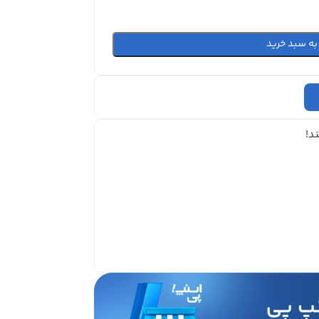
به سبد خرید
د!