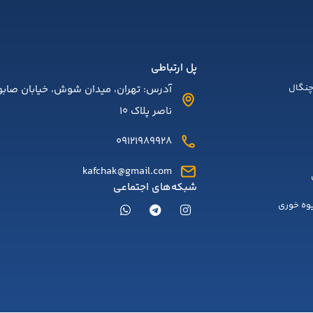
پل ارتباطی
نگال
آدرس: تهران، میدان شوش، خیابان صابون
ناصر پلاک 10
09121989928
kafchak@gmail.com
شبکه‌های اجتماعی
یوه خوری