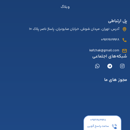
وبلاگ
پل ارتباطی
آدرس: تهران، میدان شوش، خیابان صابونیان، پاساژ ناصر پلاک 10
09121989928
kafchak@gmail.com
شبکه‌های اجتماعی
مجوز های ما
۰۹۱۲۱۹۸۹۹۲۸
ساعت پاسخ گویی