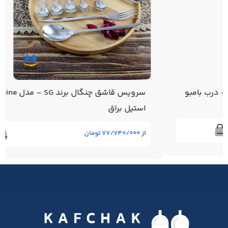
سرویس قاشق چنگال برند SG – مدل 33shine –
استیل براق
از
۷۷/۷۴۰/۰۰۰
تومان