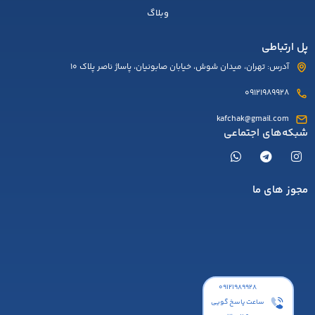
وبلاگ
پل ارتباطی
آدرس: تهران، میدان شوش، خیابان صابونیان، پاساژ ناصر پلاک 10
09121989928
kafchak@gmail.com
شبکه‌های اجتماعی
مجوز های ما
۰۹۱۲۱۹۸۹۹۲۸
ساعت پاسخ گویی