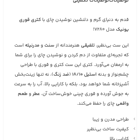
توضیحات
توضیحات تکمیلی
قدم به دنیای گرم و دلنشین نوشیدن چای با
کتری قوری
یونیک
مدل 7280!
این ست بی‌نظیر،
تلفیقی
هنرمندانه از
سنت
و
مدرنیته
است
که تجربه‌ای متفاوت از دم کردن و نوشیدن چای را برای شما
به ارمغان می‌آورد. کتری این ست کتری و قوری با طراحی
چشم‌نواز و بدنه
استیل 18/10
(
ضد زنگ
)، نه تنها زینت‌بخش
آشپزخانه شما خواهد بود، بلکه با کارایی بالا، آب را به سرعت
به جوش آورده و قوری چینی خوش‌ساخت آن،
عطر
و
طعم
واقعی
چای را حفظ می‌کند.
طراحی مدرن و زیبا
کیفیت ساخت بی‌نظیر
کارایی بالا