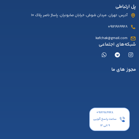
پل ارتباطی
آدرس: تهران، میدان شوش، خیابان صابونیان، پاساژ ناصر پلاک 10
09121989928
kafchak@gmail.com
شبکه‌های اجتماعی
مجوز های ما
۰۹۱۲۱۹۸۹۹۲۸
ساعت پاسخ گویی
9 الی 12