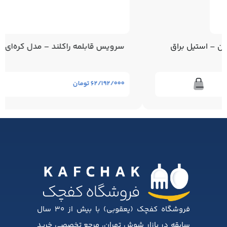
سرویس قابلمه راکلند – مدل کره‌ای – 14 پارچه
۶۲/۱۹۲/۰۰۰
تومان
فروشگاه کفچک (یعقوبی) با بیش از ۳۰ سال
سابقه در بازار شوش تهران، مرجع تخصصی خرید