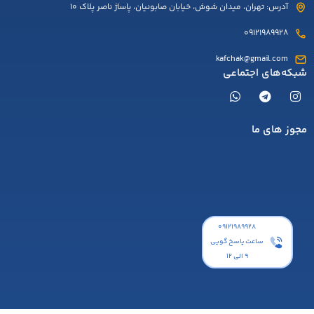
آدرس: تهران، میدان شوش، خیابان صابونیان، پاساژ ناصر پلاک 10
09121989928
kafchak@gmail.com
شبکه‌های اجتماعی
مجوز های ما
۰۹۱۲۱۹۸۹۹۲۸
ساعت پاسخ گویی
9 الی 12