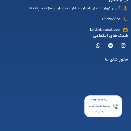
پل ارتباطی
آدرس: تهران، میدان شوش، خیابان صابونیان، پاساژ ناصر پلاک 10
09121989928
kafchak@gmail.com
شبکه‌های اجتماعی
مجوز های ما
۰۹۱۲۱۹۸۹۹۲۸
ساعت پاسخ گویی
9 الی 12