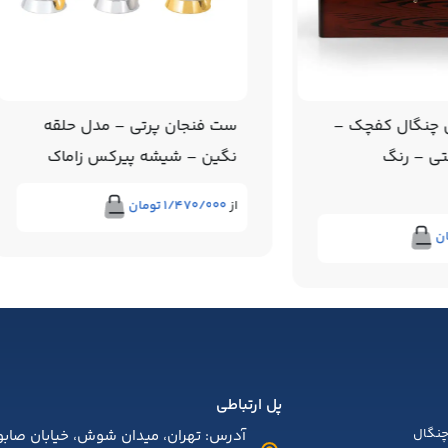
چنگال کفچک –
ست فنجان پرتی – مدل حلقه
ی – رنگ
نگین – شیشه پیرکس زاماک
از
۱/۴۷۰/۰۰۰
تومان
ن
پل ارتباطی
نگال
آدرس: تهران، میدان شوش، خیابان صابون