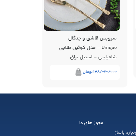
سرویس قاشق و چنگال
قاشق چای خو
Unique – مدل کوئین طلایی
مدل ناخنی – 
شامپاینی – استیل براق
۱/۳۴۰/۰۰۰
توما
۱۳۸/۰۶۰/۰۰۰
تومان
مجوز های ما
یان، پاساژ