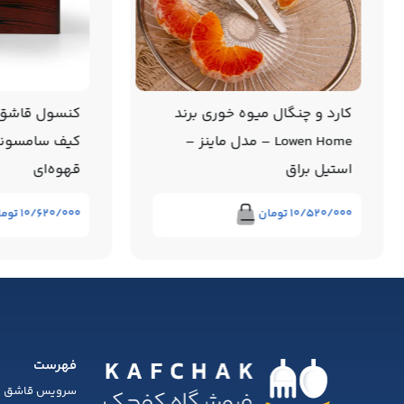
کارد و چنگال میوه خوری برند
کنسول قاشق 
Lowen Home – مدل ماینز –
کیف سامسونت
استیل براق
قهوه‌ای
۱۰/۵۲۰/۰۰۰
تومان
۱۰/۶۲۰/۰۰۰
توما
فهرست
سرویس قاشق چ