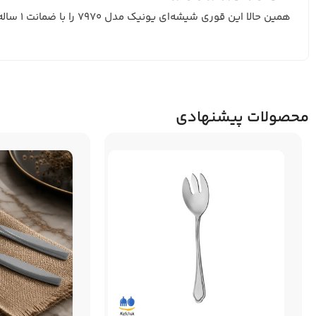
همین حالا این قوری شیشه‌ای یونیک مدل 7970 را با ضمانت 1 ساله به خانه خود دعوت نمایید و از لحظات ناب چای نوشیدن کنار عزیزان‌تان لذت ببرید!
محصولات پیشنهادی