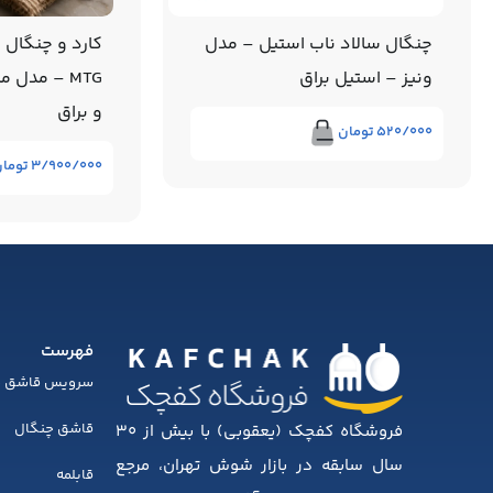
کارد و چنگال میوه خوری برند
سوفله سالاد 
MTG – مدل ماینز – استیل مات
مدل ملودی –
و براق
۱۲/۱۶۰/۰۰۰
توما
۳/۹۰۰/۰۰۰
تومان
فهرست
سرویس قاشق چ
قاشق چنگال
فروشگاه کفچک (یعقوبی) با بیش از ۳۰
سال سابقه در بازار شوش تهران، مرجع
قابلمه