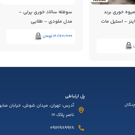
خوری پرتی –
سرویس آرکوپال – مدل سوگند
 طلایی
– 6 نفره – برند MG
ن
۱۳/۰۰۰/۰۰۰
تومان
پل ارتباطی
نگال
آدرس: تهران، میدان شوش، خیابان صابون
ناصر پلاک 10
09121989928