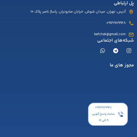
پل ارتباطی
آدرس: تهران، میدان شوش، خیابان صابونیان، پاساژ ناصر پلاک 10
09121989928
kafchak@gmail.com
شبکه‌های اجتماعی
مجوز های ما
۰۹۱۲۱۹۸۹۹۲۸
ساعت پاسخ گویی
9 الی 12