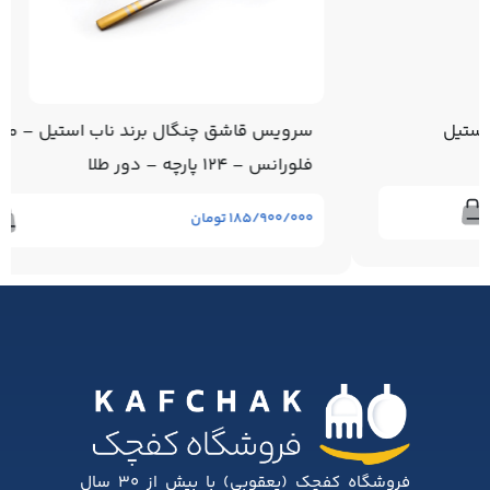
سرویس قاشق چنگال برند ناب استیل – مدل
فلورانس – 124 پارچه – دور طلا
۱۸۵/۹۰۰/۰۰۰
تومان
فروشگاه کفچک (یعقوبی) با بیش از ۳۰ سال