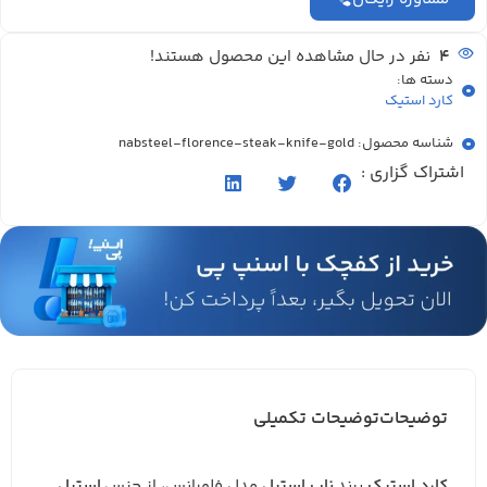
4
نفر در حال مشاهده این محصول هستند!
دسته ها:
کارد استیک
شناسه محصول: nabsteel-florence-steak-knife-gold
اشتراک گزاری :
توضیحات
توضیحات تکمیلی
کارد استیک
برند
ناب استیل
مدل فلورانس
،
از جنس
استیل