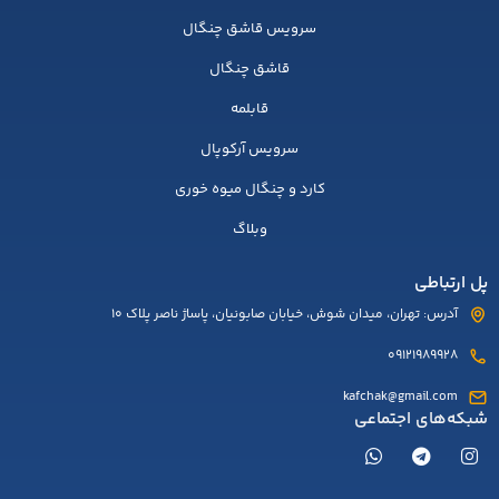
سرویس قاشق چنگال
قاشق چنگال
قابلمه
سرویس آرکوپال
کارد و چنگال میوه خوری
وبلاگ
پل ارتباطی
آدرس: تهران، میدان شوش، خیابان صابونیان، پاساژ ناصر پلاک 10
09121989928
kafchak@gmail.com
شبکه‌های اجتماعی