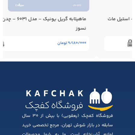
ماهیتابه گریل یونیک – مدل 6031 – چدن با روکش
نسوز
۹/۱۸۰/۰۰۰
تومان
فروشگاه کفچک (یعقوبی) با بیش از ۳۰ سال
سابقه در بازار شوش تهران، مرجع تخصصی خرید
لوازم آشپزخانه است. ما به شما محصولات