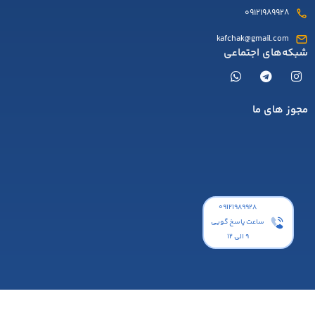
09121989928
kafchak@gmail.com
شبکه‌های اجتماعی
مجوز های ما
۰۹۱۲۱۹۸۹۹۲۸
ساعت پاسخ گویی
9 الی 12
قاشق بستنی