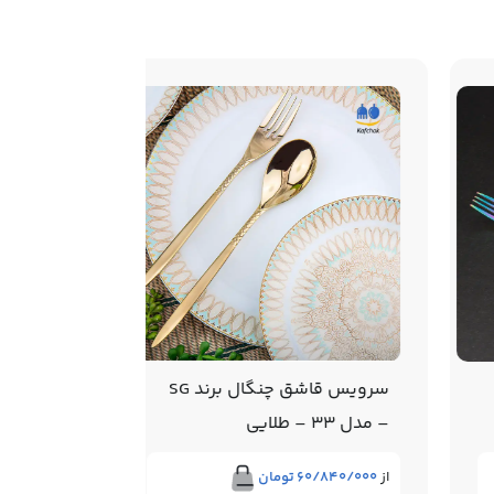
سرویس قاشق چنگال برند SG
– مدل 33 – طلایی
1845 – استیل براق
از
۶۰/۸۴۰/۰۰۰
تومان
۳/۶۰۰/۰۰۰
توما