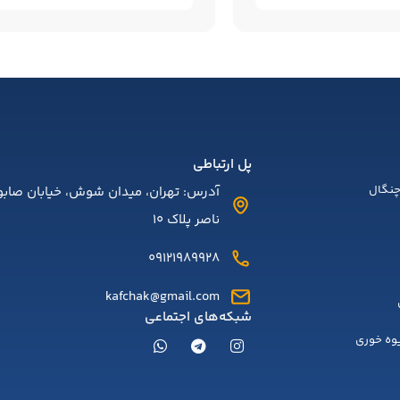
پل ارتباطی
نگال
آدرس: تهران، میدان شوش، خیابان صابون
ناصر پلاک 10
09121989928
kafchak@gmail.com
شبکه‌های اجتماعی
یوه خوری