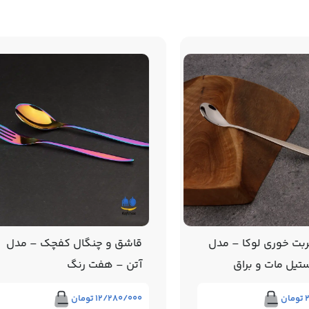
ری لوکا – مدل
قاشق و چنگال کفچک – مدل
مات و براق
آتن – هفت رنگ
۱۲/۲۸۰/۰۰۰
تومان