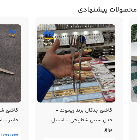
محصولات پیشنهادی
قاشق چنگال برند ریموند –
قاشق شربت خو
مدل سیتی شطرنجی – استیل
ماینز – استیل 
براق
۲/۷۰۰/۰۰۰
تومان