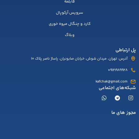
قابلمه
سرویس آرکوپال
کارد و چنگال میوه خوری
وبلاگ
پل ارتباطی
آدرس: تهران، میدان شوش، خیابان صابونیان، پاساژ ناصر پلاک 10
09121989928
kafchak@gmail.com
شبکه‌های اجتماعی
مجوز های ما