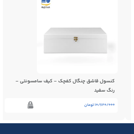
کنسول قاشق چنگال کفچک – کیف سامسونتی –
رنگ سفید
۱۰/۶۲۰/۰۰۰
تومان