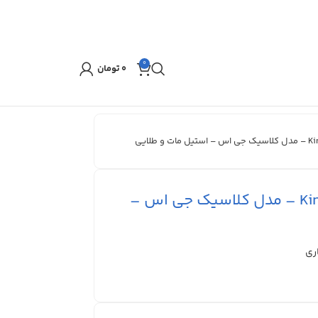
0
۰
تومان
سرویس قاشق چنگال برند Kind – مدل کلاسیک جی اس –