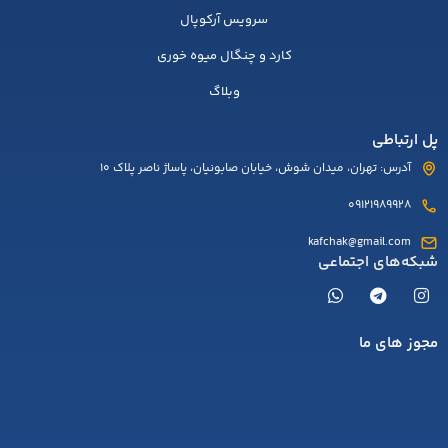
سرویس آرکوپال
کارد و چنگال میوه خوری
وبلاگ
پل ارتباطی
آدرس: تهران، میدان شوش، خیابان صابونیان، پاساژ ناصر پلاک 10
09121989928
kafchak@gmail.com
شبکه‌های اجتماعی
مجوز های ما