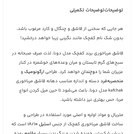
توضیحات
توضیحات تکمیلی
هر جایی که سخنی از قاشق و چنگال و کارد مرغوب باشد،
بدون شک نام کفچک مانند نگینی زیبا خواهد درخشید!
قاشق مرباخوری برند کفچک مدل دونا، لذت صرف صبحانه در
سبح‌های گرم تابستان و میان وعده‌های خوشمزه در کنار
عزیزان شما را
دوچندان
خواهد کرد. طراحی
ارگونومیک
و
منحصربه‌فرد
دسته و اندازه مناسب دهانه قاشق مرباخوری
kafchak مدل دونا، باعث می‌شود تا حین میل کردن انواع
مربا، حس بهتری نیز داشته باشید.
متریال و مواد اولیه و اصلی مورد استفاده در طراحی و
ساخت قاشق مرباخوری کفچک از جنس
استیل 18/10
است که
دربرابر شکستن، خورده شدن و زنگ زدن
بسیار
مقاوم
بوده