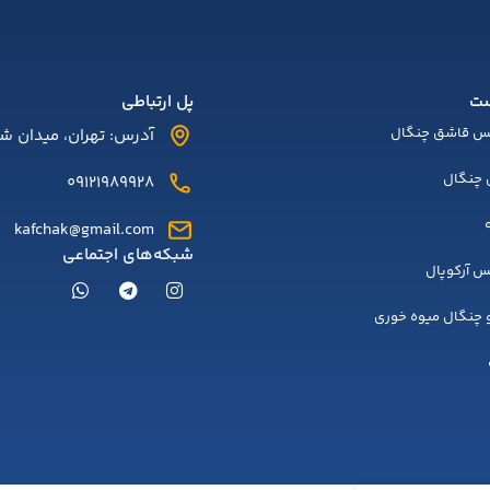
ت
پل ارتباطی
س قاشق چنگال
آدرس: تهران، میدان شوش
چنگال
09121989928
kafchak@gmail.com
شبکه‌های اجتماعی
 آرکوپال
و چنگال میوه خوری