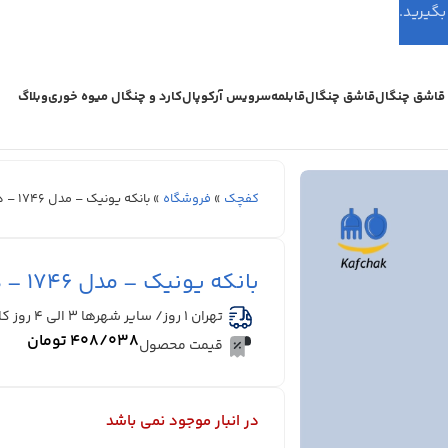
اشق چنگال
قاشق چنگال
قابلمه
سرویس آرکوپال
کارد و چنگال میوه خوری
وبلاگ
کفچک
»
فروشگاه
»
بانکه یونیک – مدل 1746 – درب چوبی
بانکه یونیک – مدل 1746 – درب چوبی
تهران 1 روز/ سایر شهرها ۳ الی ۴ روز کاری
۴۰۸/۰۳۸
تومان
قیمت محصول
در انبار موجود نمی باشد