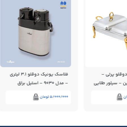
وقلو پرتی –
فلاسک یونیک دوقلو 3.1 لیتری
ن – سیلور طلایی
– مدل 9030 – استیل براق
ن
۵/۰۰۰/۰۰۰
تومان