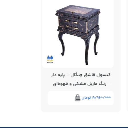
کنسول قاشق چنگال – پایه دار
سرویس قابلمه
– رنگ ماربل مشکی و قهوه‌ای
لیانا – 21 پارچه
۱۹/۹۶۰/۰۰۰
تومان
۱۷۷/۲۰۰/۰۰۰
تو