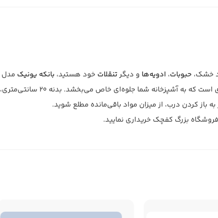
اد خشک،
حبوبات
،
ادویه‌ها
و دیگر
تنقلات
خود هستید،
بانکه یونیک
مدل 1746 پاسخی است به تمام این نیازها
این بانکه زیبا، فراتر از یک ظرف ساده، 
ه باز کردن درب، از میزان مواد باقی‌مانده مطلع شوید.