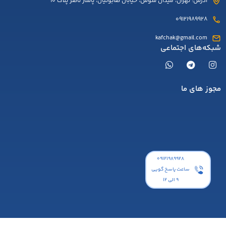
آدرس: تهران، میدان شوش، خیابان صابونیان، پاساژ ناصر پلاک 10
09121989928
kafchak@gmail.com
شبکه‌های اجتماعی
مجوز های ما
۰۹۱۲۱۹۸۹۹۲۸
ساعت پاسخ گویی
9 الی 12