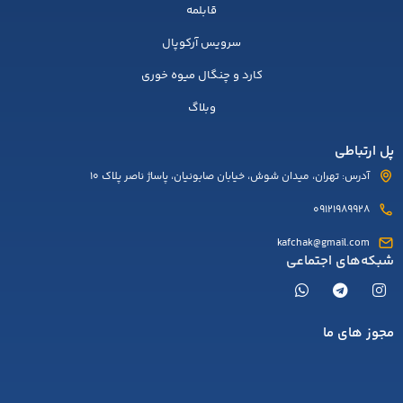
قابلمه
سرویس آرکوپال
کارد و چنگال میوه خوری
وبلاگ
پل ارتباطی
آدرس: تهران، میدان شوش، خیابان صابونیان، پاساژ ناصر پلاک 10
09121989928
kafchak@gmail.com
شبکه‌های اجتماعی
مجوز های ما