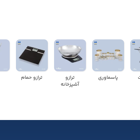
پاسماوری
ترازو
ترازو حمام
آشپزخانه