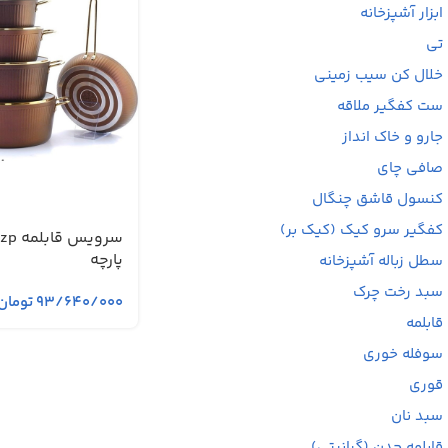
ابزار آشپزخانه
تی
خلال کن سیب زمینی
ست کفگیر ملاقه
جارو و خاک انداز
صافی چای
کنسول قاشق چنگال
کفگیر سرو کیک (کیک بر)
پارچه
سطل زباله آشپزخانه
سبد رخت چرک
۹۳/۶۴۰/۰۰۰
تومان
قابلمه
سوفله خوری
قوری
سبد نان
قابلمه چدن (گرانیتی)