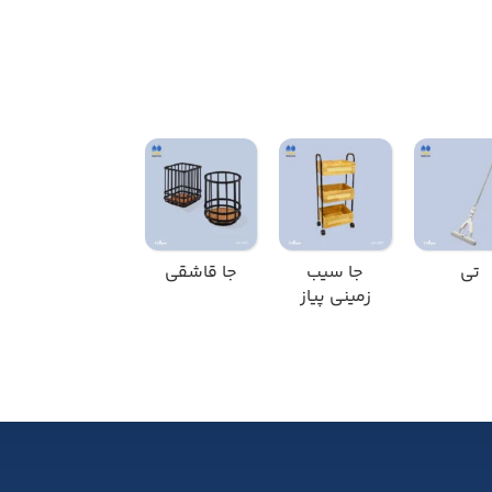
تی
جا سیب
جا قاشقی
جارو و خاک
زمینی پیاز
انداز