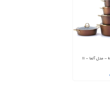
سرویس قابلمه kzp – مدل آلما – 11