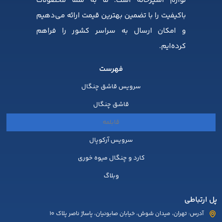
لوازم آشپزخانه است. ما به شما محصولات
باکیفیت را با تضمین بهترین قیمت ارائه می‌دهیم
و امکان ارسال به سراسر کشور را فراهم
کرده‌ایم.
فهرست
سرویس قاشق چنگال
قاشق چنگال
قابلمه
سرویس آرکوپال
کارد و چنگال میوه خوری
وبلاگ
پل ارتباطی
آدرس: تهران، میدان شوش، خیابان صابونیان، پاساژ ناصر پلاک 10